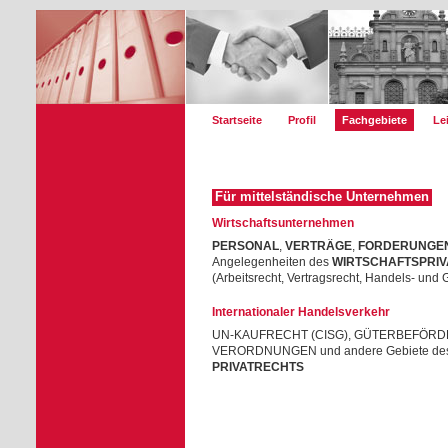
Startseite
Profil
Fachgebiete
Le
Für mittelständische Unternehmen
Wirtschaftsunternehmen
PERSONAL
,
VERTRÄGE
,
FORDERUNGE
Angelegenheiten des
WIRTSCHAFTSPRI
(Arbeitsrecht, Vertragsrecht, Handels- und 
Internationaler Handelsverkehr
UN-KAUFRECHT (CISG), GÜTERBEFÖRDE
VERORDNUNGEN und andere Gebiete de
PRIVATRECHTS